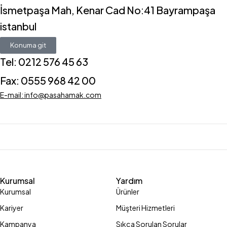
İsmetpaşa Mah, Kenar Cad No:41 Bayrampaşa
istanbul
Konuma git
Tel: 0212 576 45 63
Fax: 0555 968 42 00
E-mail: info@pasahamak.com
Kurumsal
Yardım
Kurumsal
Ürünler
Kariyer
Müşteri Hizmetleri
Kampanya
Sıkça Sorulan Sorular