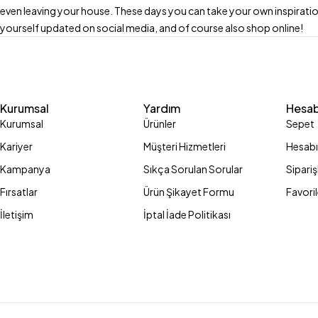
even leaving your house. These days you can take your own inspirati
yourself updated on social media, and of course also shop online!
Kurumsal
Yardım
Hesa
Kurumsal
Ürünler
Sepet
Kariyer
Müşteri Hizmetleri
Hesab
Kampanya
Sıkça Sorulan Sorular
Sipariş
Fırsatlar
Ürün Şikayet Formu
Favori
İletişim
İptal İade Politikası