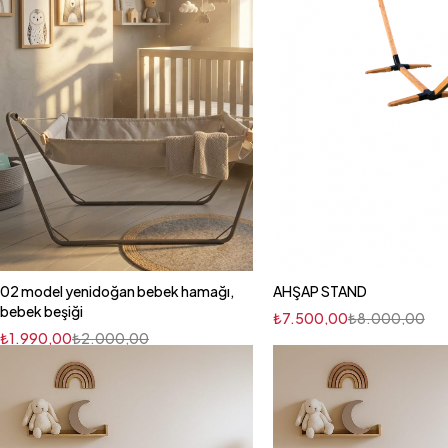
02 model yenidoğan bebek hamağı,
AHŞAP STAND
bebek beşiği
₺
7.500,00
₺
8.000,00
₺
1.990,00
₺
2.000,00