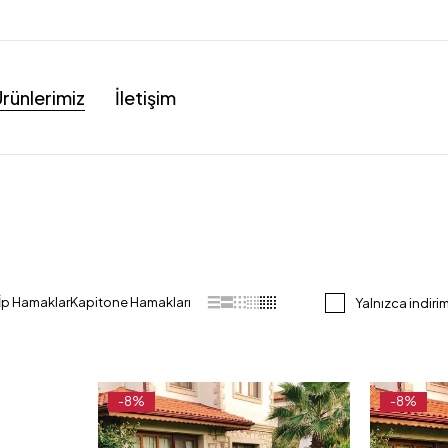
rünlerimiz
İletişim
İp Hamaklar
Kapitone Hamakları
Yalnızca indiri
-8%
-8%