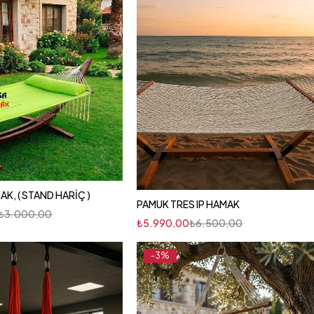
KUMAŞ HAMAK, ( STAND HARİÇ )
PAMUK TRES IP HAMAK
₺
3.000,00
₺
5.990,00
₺
6.500,00
-3%