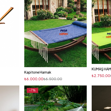
Kapitone Hamak
₺
2.750,00
₺
6.000,00
₺
6.500,00
-7%