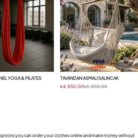
EL YOGA & PILATES
TAVANDAN ASMALI SALINCAK
₺
4.850,00
₺
5.000,00
ping options you can order your clothes online and make money without