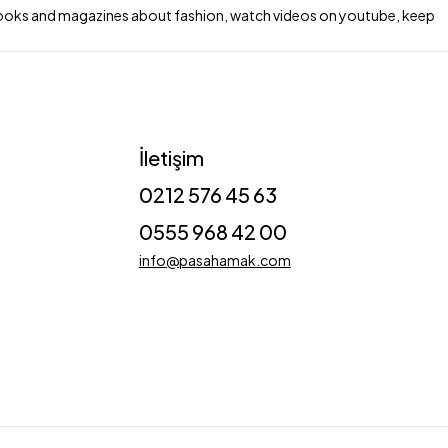
d books and magazines about fashion, watch videos on youtube, keep
İletişim
0212 576 45 63
0555 968 42 00
info@pasahamak.com