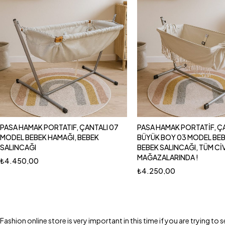
PASA HAMAK PORTATIF, ÇANTALI 07
PASA HAMAK PORTATİF, Ç
MODEL BEBEK HAMAĞI, BEBEK
BÜYÜK BOY 03 MODEL BEB
SALINCAĞI
BEBEK SALINCAĞI, TÜM CİV
MAĞAZALARINDA !
₺
4.450,00
₺
4.250,00
Fashion online store is very important in this time if you are trying 