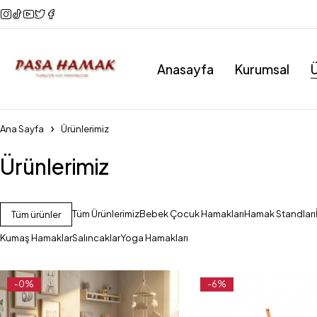
Anasayfa
Kurumsal
Ü
Ana Sayfa
Ürünlerimiz
Ürünlerimiz
Tüm Ürünlerimiz
Bebek Çocuk Hamakları
Hamak Standları
Tüm ürünler
Kumaş Hamaklar
Salıncaklar
Yoga Hamakları
-0%
-6%