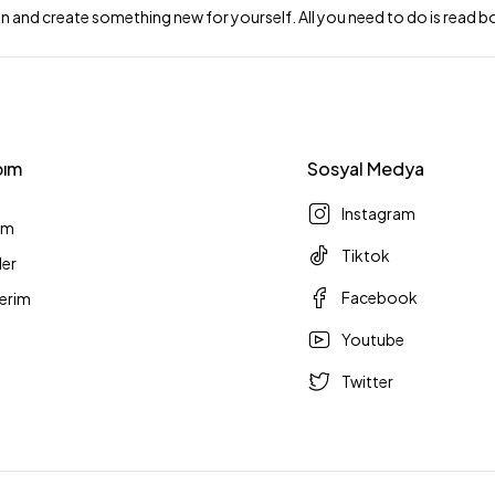
on and create something new for yourself. All you need to do is rea
bım
Sosyal Medya
Instagram
ım
Tiktok
ler
Facebook
lerim
Youtube
Twitter