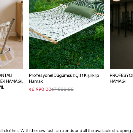
ANTALI
Profesyonel Düğümsüz Çift Kişilik İp
PROFESYON
EK HAMAĞI,
Hamak
HAMAĞI
İL
₺
6.990,00
₺
7.500,00
to sell clothes. With the new fashion trends and all the available shop